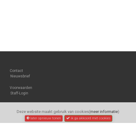
Contact
Nieuwsbrief
Voorwaarden
Staff-Login
Deze website maakt gebruik van cookies(
meer informatie
)
later opnieuw tonen
ik ga akkoord met cookies
Trapondersteuning.
nl | Electric Riding B.V.