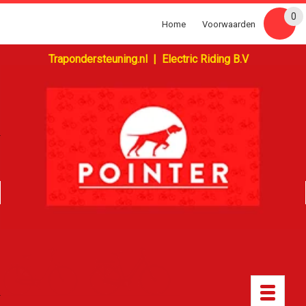
0
Home
Voorwaarden
Trapondersteuning.nl | Electric Riding B.V
Toggle
navigatio