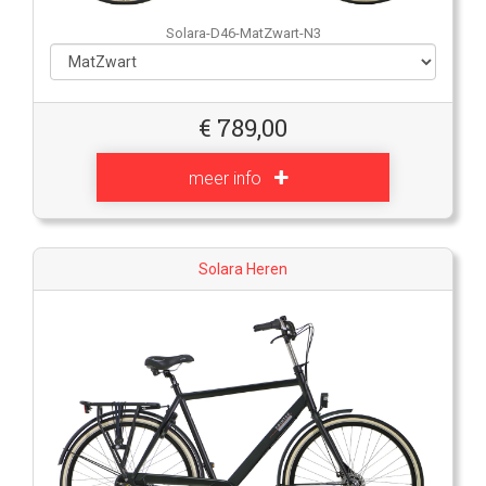
Solara-D46-MatZwart-N3
€
789,00
meer info
Solara Heren