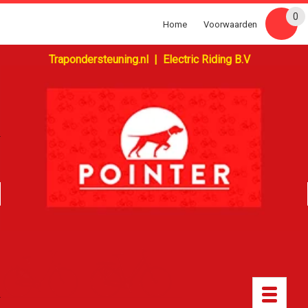
0
Home
Voorwaarden
Trapondersteuning.nl | Electric Riding B.V
Toggle
navigatio