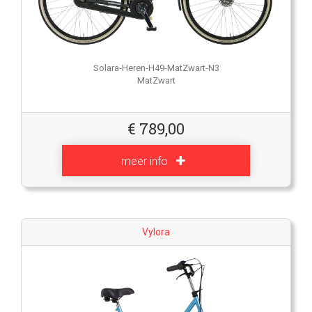
Solara-Heren-H49-MatZwart-N3
MatZwart
€
789,00
meer info
Vylora