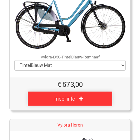
Vylora-D50-TintelBlauw-Remnaaf
€
573,00
meer info
Vylora Heren