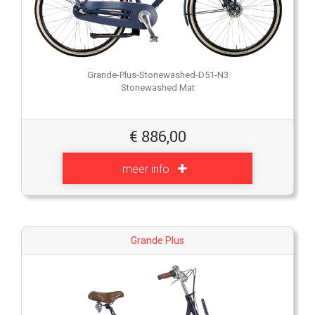
Grande-Plus-Stonewashed-D51-N3
Stonewashed Mat
€
886,00
meer info
Grande Plus