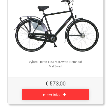
Vylora-Heren-H53-MatZwart-Remnaaf
MatZwart
€
573,00
meer info