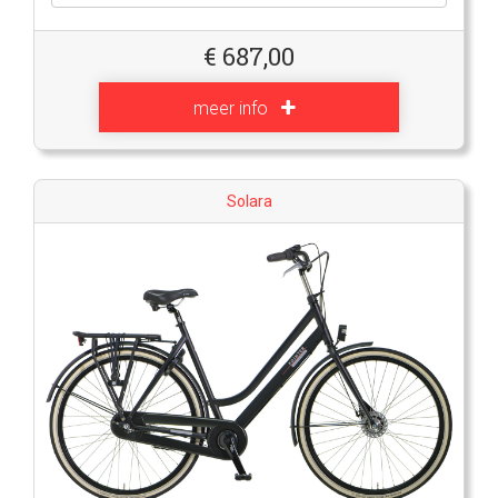
€
687,00
meer info
Solara