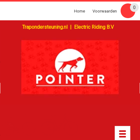
0
Home
Voorwaarden
Trapondersteuning.nl | Electric Riding B.V
Toggle
navigatio