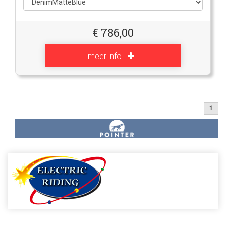
€
786,00
meer info
1