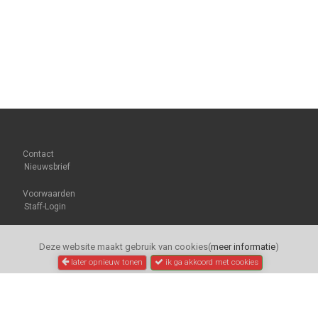
Contact
Nieuwsbrief
Voorwaarden
Staff-Login
Deze website maakt gebruik van cookies(
meer informatie
)
later opnieuw tonen
ik ga akkoord met cookies
Trapondersteuning.
nl | Electric Riding B.V.