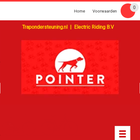
0
Home
Voorwaarden
Trapondersteuning.nl | Electric Riding B.V
Toggle
navigatio